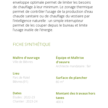
enveloppe optimale permet de limiter les besoins
de chauffage à leur minimum. Le zonage thermique
permet de contrôler l'usage de la production d'eau
chaude sanitaire ou de chauffage du vestiaire par
l'intelligence naturelle : un simple interrupteur
permet de les couper depuis le bureau et limite
l'usage inutile de l'énergie.
FICHE SYNTHÉTIQUE
Maître d'ouvrage
Équipe et Maîtrise
Ville de Bièvres
d'oeuvre
Architecte mandataire : fair
Lieu
Parc de Ratel
Surface de plancher
Bièvres (91)
80 m²
Dates
Montant des travaux hors
Études : 2022-23
taxes
Chantier : 2023-24
400 k