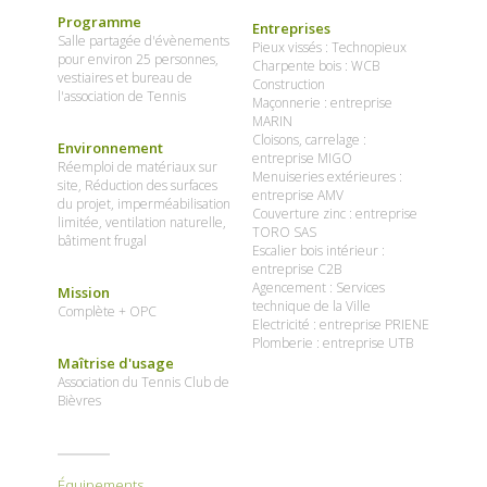
Programme
Entreprises
Salle partagée d'évènements
Pieux vissés : Technopieux
pour environ 25 personnes,
Charpente bois : WCB
vestiaires et bureau de
Construction
l'association de Tennis
Maçonnerie : entreprise
MARIN
Cloisons, carrelage :
Environnement
entreprise MIGO
Réemploi de matériaux sur
Menuiseries extérieures :
site, Réduction des surfaces
entreprise AMV
du projet, imperméabilisation
Couverture zinc : entreprise
limitée, ventilation naturelle,
TORO SAS
bâtiment frugal
Escalier bois intérieur :
entreprise C2B
Agencement : Services
Mission
technique de la Ville
Complète + OPC
Electricité : entreprise PRIENE
Plomberie : entreprise UTB
Maîtrise d'usage
Association du Tennis Club de
Bièvres
Équipements