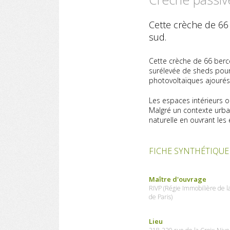
Cette crèche de 66
sud.
Cette crèche de 66 berce
surélevée de sheds pour
photovoltaïques ajouré
Les espaces intérieurs o
Malgré un contexte urbain
naturelle en ouvrant les 
FICHE SYNTHÉTIQUE
Maître d'ouvrage
RIVP (Régie Immobilière de la
de Paris)
Lieu