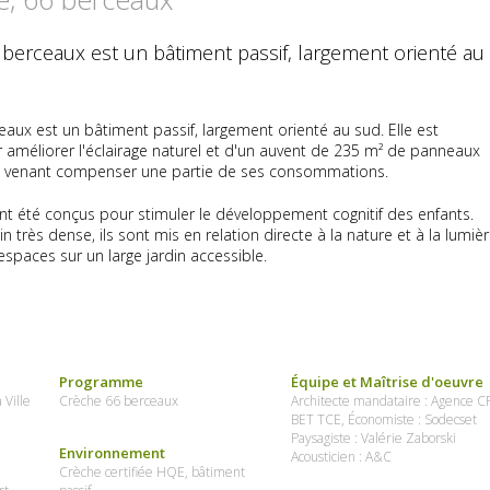
 berceaux est un bâtiment passif, largement orienté au
aux est un bâtiment passif, largement orienté au sud. Elle est
 améliorer l'éclairage naturel et d'un auvent de 235 m² de panneaux
s venant compenser une partie de ses consommations.
nt été conçus pour stimuler le développement cognitif des enfants.
 très dense, ils sont mis en relation directe à la nature et à la lumiè
espaces sur un large jardin accessible.
Programme
Équipe et Maîtrise d'oeuvre
 Ville
Crèche 66 berceaux
Architecte mandataire : Agence 
BET TCE, Économiste : Sodecset
Paysagiste : Valérie Zaborski
Environnement
Acousticien : A&C
Crèche certifiée HQE, bâtiment