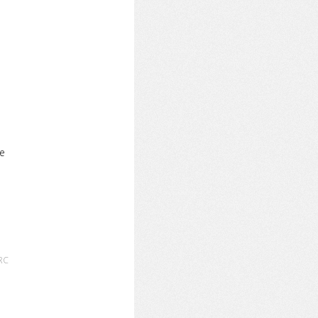
re
CRC